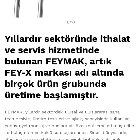
FEY-X
Yıllardır sektöründe ithalat
ve servis hizmetinde
bulunan FEYMAK, artık
FEY-X markası adı altında
birçok ürün grubunda
üretime başlamıştır.
FEYMAK, yıllardır sektördeki ulusal ve uluslararası saha
tecrübesiyle, üretim tesisleri ve ağır iş sanayisinde kullanılan
endüstriyel montaj ve bunlara ait özel malzemeleri müşteriler
ile buluşturan en köklü kuruluşlardandır. Şirket bünyesinde,
alanında uzman nitelikli ve deneyimli kişiler ile çalışarak,