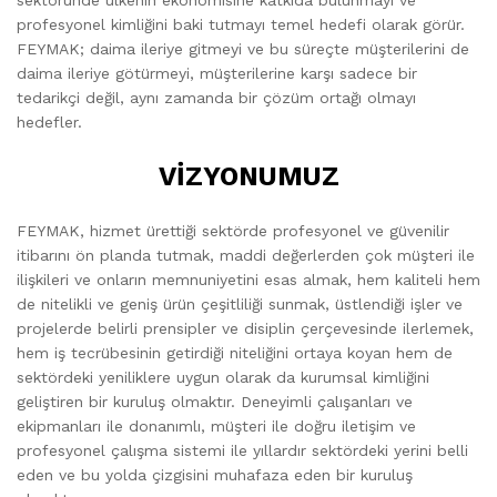
sektöründe ülkenin ekonomisine katkıda bulunmayı ve
profesyonel kimliğini baki tutmayı temel hedefi olarak görür.
FEYMAK; daima ileriye gitmeyi ve bu süreçte müşterilerini de
daima ileriye götürmeyi, müşterilerine karşı sadece bir
tedarikçi değil, aynı zamanda bir çözüm ortağı olmayı
hedefler.
VİZYONUMUZ
FEYMAK, hizmet ürettiği sektörde profesyonel ve güvenilir
itibarını ön planda tutmak, maddi değerlerden çok müşteri ile
ilişkileri ve onların memnuniyetini esas almak, hem kaliteli hem
de nitelikli ve geniş ürün çeşitliliği sunmak, üstlendiği işler ve
projelerde belirli prensipler ve disiplin çerçevesinde ilerlemek,
hem iş tecrübesinin getirdiği niteliğini ortaya koyan hem de
sektördeki yeniliklere uygun olarak da kurumsal kimliğini
geliştiren bir kuruluş olmaktır. Deneyimli çalışanları ve
ekipmanları ile donanımlı, müşteri ile doğru iletişim ve
profesyonel çalışma sistemi ile yıllardır sektördeki yerini belli
eden ve bu yolda çizgisini muhafaza eden bir kuruluş