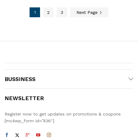
1
2
3
Next Page
BUSSINESS
NEWSLETTER
Register now to get updates on promotions & coupons
[mc4wp_form id=”436″]