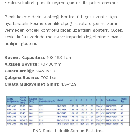
• Yüksek kaliteli plastik taşıma çantası ile paketlenmiştir
Bıçak kesme derinlik ölçeği Kontrollü bıçak uzantısı için
ayarlanabilir kesme derinlik ölçeği, civata dişlerine zarar
vermeden önceki kontrollü bıçak uzantısını gösterir. Ölçek,
kesici kafa üzerinde metrik ve imperial değerlerinde cıvata
aralığını gösterir.
Kuvvet Kapasitesi:
103-193 Ton
Altıgen Boyutu:
70-130mm
Cıvata Aralığı:
M45-M90
Çalışma Basıncı:
700 bar
Cıvata Mukavemet Sınıfı:
4.8-12.9
FNC-Serisi Hidrolik Somun Patlatma